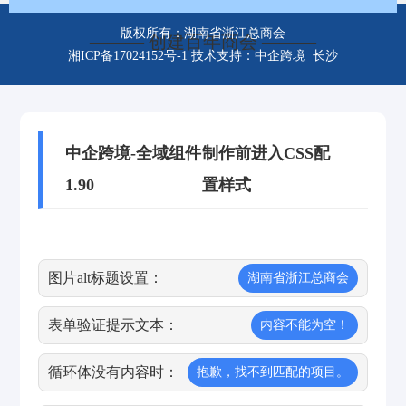
版权所有：湖南省浙江总商会
——— 创建百年商会 ———
湘ICP备17024152号-1
技术支持：中企跨境 长沙
中企跨境-全域组件
制作前进入CSS配
1.90
置样式
图片alt标题设置：
湖南省浙江总商会
表单验证提示文本：
内容不能为空！
循环体没有内容时：
抱歉，找不到匹配的项目。