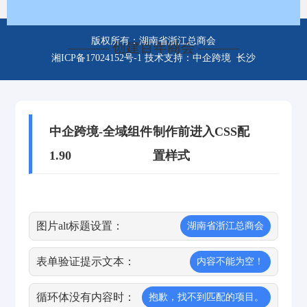
版权所有：湖南省浙江总商会
——— 创建百年商会 ———
湘ICP备17024152号-1
技术支持：中企跨境 长沙
中企跨境-全域组件
制作前进入CSS配
1.90
置样式
图片alt标题设置：
湖南省浙江总商会
表单验证提示文本：
内容不能为空！
循环体没有内容时：
抱歉，找不到匹配的项目。