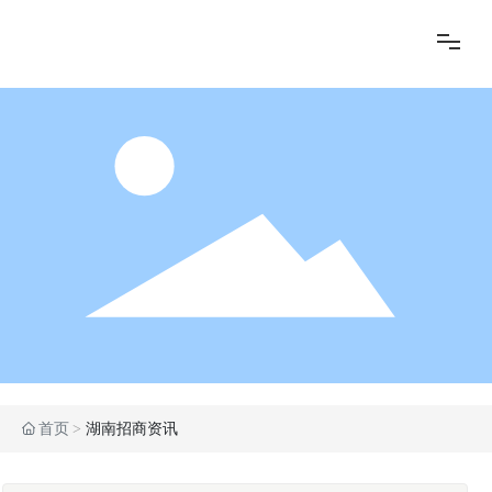
商会动态
商会成员
会员服务
项目合作
党建专区
首页
湖南招商资讯
团体单位