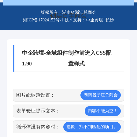
版权所有：湖南省浙江总商会
——— 创建百年商会 ———
湘ICP备17024152号-1
技术支持：中企跨境 长沙
中企跨境-全域组件
制作前进入CSS配
1.90
置样式
图片alt标题设置：
湖南省浙江总商会
表单验证提示文本：
内容不能为空！
循环体没有内容时：
抱歉，找不到匹配的项目。